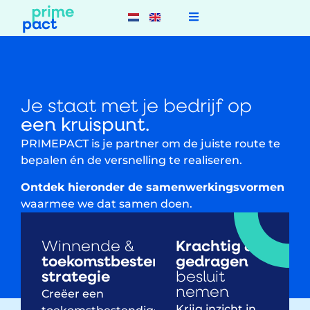
Je staat met je bedrijf op
een kruispunt.
PRIMEPACT is je partner om de juiste route te
bepalen én de versnelling te realiseren.​
Ontdek hieronder de samenwerkingsvormen
waarmee we dat samen doen.
Winnende &
Krachtig &
toekomstbestendige
gedragen
strategie
besluit
nemen
Creëer een
Krijg inzicht in