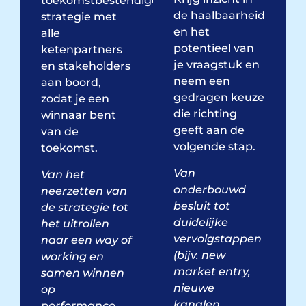
toekomstbestendige
de haalbaarheid
strategie met
en het
alle
potentieel van
ketenpartners
je vraagstuk en
en stakeholders
neem een
aan boord,
gedragen keuze
zodat je een
die richting
winnaar bent
geeft aan de
van de
volgende stap.
toekomst.
Van
Van het
onderbouwd
neerzetten van
besluit tot
de strategie tot
duidelijke
het uitrollen
vervolgstappen
naar een way of
(bijv. new
working
en
market entry,
samen winnen
nieuwe
op
kanalen,
performance.