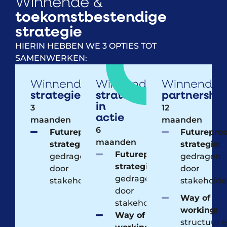
Winnende &
toekomstbestendige
strategie
HIERIN HEBBEN WE 3 OPTIES TOT
SAMENWERKEN:
Winnende
Winnende
Winnend
strategie
strategie
partnership
in
3
12
actie
maanden
maanden
6
Futureproof
Futureproo
maanden
strategie:
strategie:
Futureproof
gedragen
gedragen
strategie:
door
door
gedragen
stakeholders​
stakeholder
door
Way of
stakeholders​
working:
Way of
structuur 