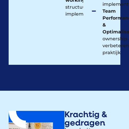
working:
implementa
structuur en
Team
implementatie​
Performan
&
Optimalisa
ownership 
verbeteren
praktijk
Krachtig &
gedragen