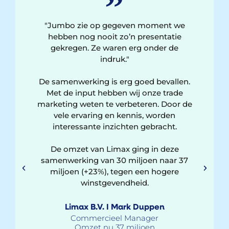
ing van
"Jumbo zie op gegeven moment we
"We zij
aject
hebben nog nooit zo’n presentatie
Met ge
f ons
gekregen. Ze waren erg onder de
he
do lijst
indruk."
foodbe
rust en
met 
kend en
De samenwerking is erg goed bevallen.
proj
ek en
Met de input hebben wij onze trade
wd
marketing weten te verbeteren. Door de
en
vele ervaring en kennis, worden
Dez
interessante inzichten gebracht.
klant
non-f
ikkelen,
De omzet van Limax ging in deze
foodma
grootte,
samenwerking van 30 miljoen naar 37
ons r
lle was
miljoen (+23%), tegen een hogere
stellen
me,
winstgevendheid.
 kennis
en haar
Hi
Limax B.V. I Mark Duppen
n onze
basis
Commercieel Manager
Omzet nu 37 miljoen
spec