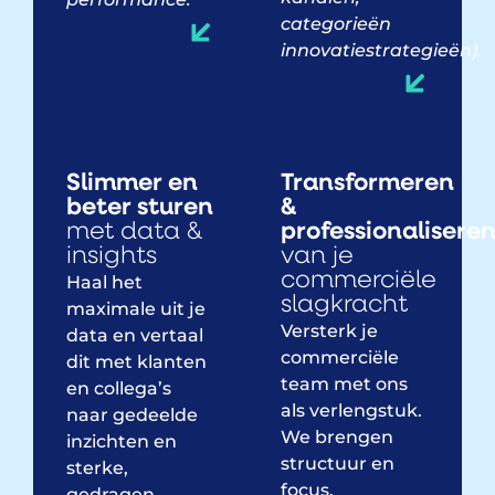
categorieën
innovatiestrategieën).
Slimmer en
Transformeren
beter sturen
&
met data &
professionalisere
insights
van je
commerciële
Haal het
slagkracht
maximale uit je
Versterk je
data en vertaal
commerciële
dit met klanten
team met ons
en collega’s
als verlengstuk.
naar gedeelde
We brengen
inzichten en
structuur en
sterke,
focus,
gedragen