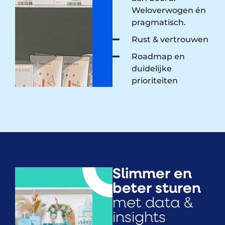
Weloverwogen én
pragmatisch.
Rust & vertrouwen​
Roadmap en
duidelijke
prioriteiten
Slimmer en
beter sturen
met data &
insights